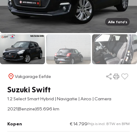
Alle foto's
Vakgarage Eefde
Suzuki Swift
1.2 Select Smart Hybrid | Navigatie | Airco | Camera
2021
|
Benzine
|
65.696 km
Kopen
€ 14.799
Prijs is incl. BTW en BPM