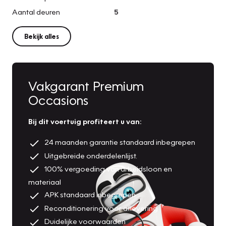
Aantal deuren
5
Bekijk alles
Vakgarant Premium
Occasions
Bij dit voertuig profiteert u van:
24 maanden garantie standaard inbegrepen
Uitgebreide onderdelenlijst.
100% vergoeding van arbeidsloon en
materiaal
APK standaard inbegrepen
Reconditionering voor aflevering
Duidelijke voorwaarden