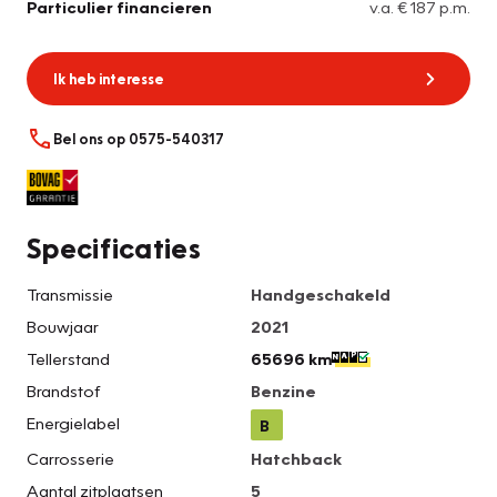
Particulier financieren
v.a. € 187 p.m.
Ik heb interesse
Bel ons op 0575-540317
Specificaties
Transmissie
Handgeschakeld
Bouwjaar
2021
Tellerstand
65696 km
Brandstof
Benzine
Energielabel
B
Carrosserie
Hatchback
Aantal zitplaatsen
5