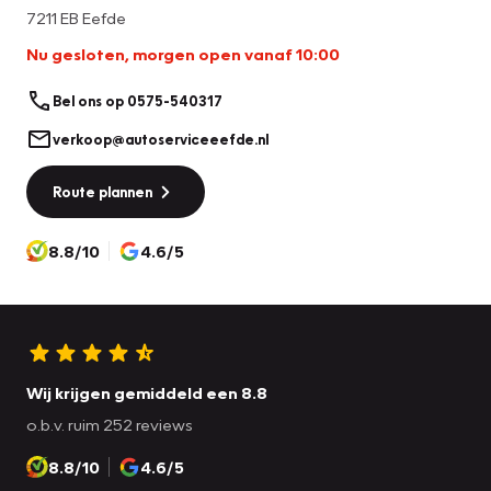
beïnvloeden.
7211 EB Eefde
Nu gesloten, morgen open vanaf 10:00
Bel ons op 0575-540317
verkoop@autoserviceeefde.nl
Route plannen
8.8/10
4.6/5
Wij krijgen gemiddeld een 8.8
o.b.v. ruim 252 reviews
8.8/10
4.6/5