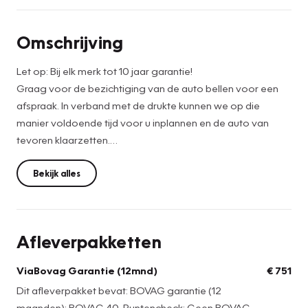
Omschrijving
Let op: Bij elk merk tot 10 jaar garantie!
Graag voor de bezichtiging van de auto bellen voor een
afspraak. In verband met de drukte kunnen we op die
manier voldoende tijd voor u inplannen en de auto van
tevoren klaarzetten.
De netto prijs bedraagt: €14.799,-. Voor de netto prijs
Bekijk alles
leveren wij de auto onder de volgende voorwaarden:
• Vloeistoffencontrole
• Wassen en stofzuigen
Afleverpakketten
• APK en Leges
Wilt u extra zekerheid? Kies dan voor de full service prijs,
ViaBovag Garantie (12mnd)
€ 751
deze bedraagt: €15.550,-. Als u hiervoor kiest, leveren wij
Dit afleverpakket bevat: BOVAG garantie (12
de auto af inclusief:
maanden); BOVAG 40-Puntencheck; Geen BOVAG