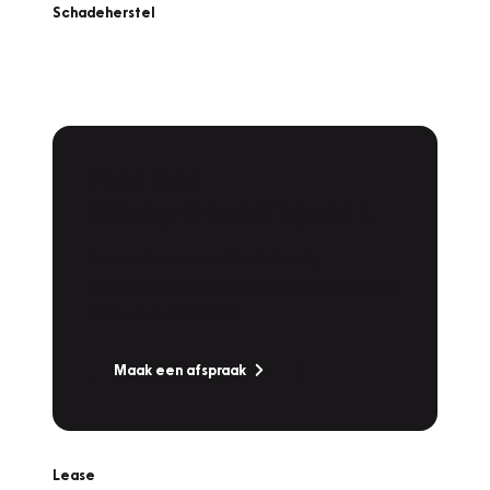
Schadeherstel
Plan een
Werkplaatsafspraak
Is uw auto toe aan Onderhoud,
Bandenwissel of een Vakantiecheck? Plan
online een afspraak!
Maak een afspraak
Lease