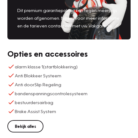
Dit premium garantiepakket kan tegen meerprijs
worden afgenomen. Neem voor meer informatie
en de tarieven contact op met uw Vakgarage.
Opties en accessoires
alarm klasse 1(startblokkering)
Anti Blokkeer Systeem
Anti doorSlip Regeling
bandenspanningscontrolesysteem
bestuurdersairbag
Brake Assist System
Bekijk alles