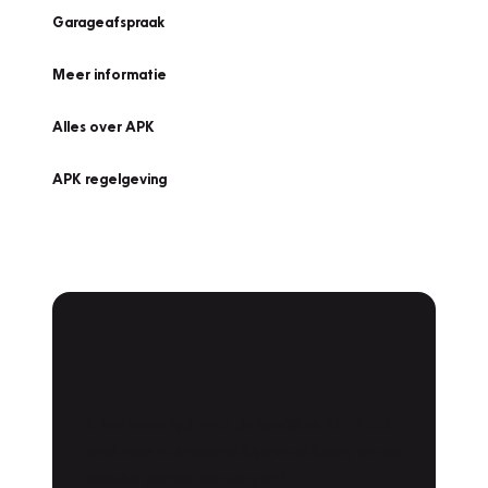
Garageafspraak
Meer informatie
Alles over APK
APK regelgeving
APK Keuring bij
Vakgarage!
Is het weer tijd voor de jaarlijkse APK? Ga
snel naar Vakgarage bij u in de buurt, en ga
zonder zorgen de weg op!