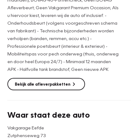
• Onderhoudsbeurt (volgens voorgeschreven schema van
Afleverbeurt; Geen Vakgarant Premium Occasion; Als
fabrikant)
u hiervoor kiest, leveren wij de auto af inclusief: -
• Technische bijzonderheden worden verholpen (banden,
Onderhoudsbeurt (volgens voorgeschreven schema
accu etc.)
van fabrikant) - Technische bijzonderheden worden
• Professionele poetsbeurt (interieur & exterieur)
verholpen (banden, remmen, accu etc.) -
• Mobiliteitspas voor pech onderweg (thuis, onderweg en
Professionele poetsbeurt (interieur & exterieur) -
door heel Europa 24/7)
Mobiliteitspas voor pech onderweg (thuis, onderweg
• Halfvolle tank brandstof
en door heel Europa 24/7) - Minimaal 12 maanden
* Nieuwe/gebruikte winterbandenset tegen meerprijs
APK - Halfvolle tank brandstof; Geen nieuwe APK
Graag voor de bezichtiging van de auto bellen voor een
Bekijk alle afleverpakketten
afspraak. In verband met de drukte kunnen we op die
manier voldoende tijd voor u inplannen en de auto van
tevoren klaarzetten.
Hoewel de informatie op onze website zo accuraat en
Waar staat deze auto
actueel mogelijk wordt weergegeven, kunnen er geen
rechten aan worden ontleend. Controleer daarom bij
Vakgarage Eefde
aankoop de zaken die uw beslissing zouden kunnen
Zutphenseweg 73