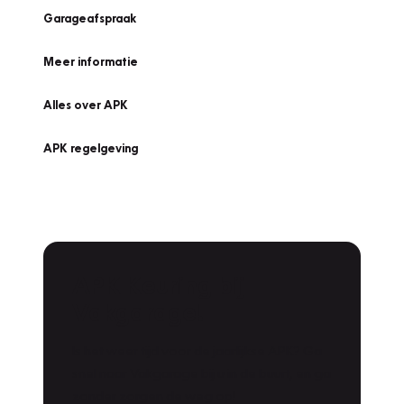
Garageafspraak
Meer informatie
Alles over APK
APK regelgeving
APK Keuring bij
Vakgarage!
Is het weer tijd voor de jaarlijkse APK? Ga
snel naar Vakgarage bij u in de buurt, en ga
zonder zorgen de weg op!