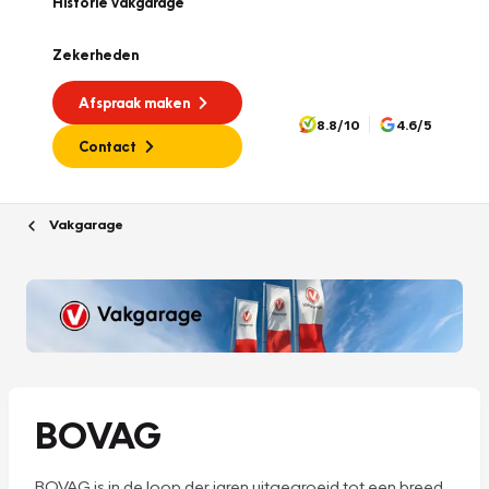
Historie vakgarage
Zekerheden
Afspraak maken
8.8/10
4.6/5
Contact
Vakgarage
BOVAG
BOVAG is in de loop der jaren uitgegroeid tot een breed