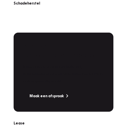
Schadeherstel
Plan een
Werkplaatsafspraak
Is uw auto toe aan Onderhoud,
Bandenwissel of een Vakantiecheck? Plan
online een afspraak!
Maak een afspraak
Lease