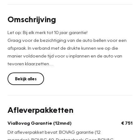
Omschrijving
Let op: Bij elk merk tot 10 jaar garantie!
Graag voor de bezichtiging van de auto bellen voor een
afspraak. In verband met de drukte kunnen we op die
manier voldoende tijd voor u inplannen en de auto van
tevoren klaarzetten.
De netto prijs bedraagt: €14.499,-. Voor de netto prijs
Bekijk alles
leveren wij de auto onder de volgende voorwaarden:
• Vloeistoffencontrole
• Wassen en stofzuigen
Afleverpakketten
• APK en Leges
Wilt u extra zekerheid? Kies dan voor de full service prijs,
ViaBovag Garantie (12mnd)
€ 751
deze bedraagt: €15.250,-. Als u hiervoor kiest, leveren wij
Dit afleverpakket bevat: BOVAG garantie (12
de auto af inclusief:
maanden); BOVAG 40-Puntencheck; Geen BOVAG