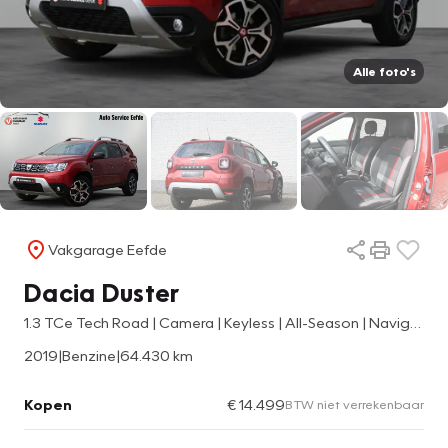
Alle foto's
Vakgarage Eefde
Dacia Duster
1.3 TCe Tech Road | Camera | Keyless | All-Season | Navigatie
2019
|
Benzine
|
64.430 km
Kopen
€ 14.499
BTW niet verrekenbaar