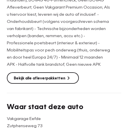
• Onderhoudsbeurt (volgens voorgeschreven schema van
Afleverbeurt; Geen Vakgarant Premium Occasion; Als
fabrikant)
u hiervoor kiest, leveren wij de auto af inclusief: -
• Technische bijzonderheden worden verholpen (banden,
Onderhoudsbeurt (volgens voorgeschreven schema
accu etc.)
van fabrikant) - Technische bijzonderheden worden
• Professionele poetsbeurt (interieur & exterieur)
verholpen (banden, remmen, accu etc.) -
• Mobiliteitspas voor pech onderweg (thuis, onderweg en
Professionele poetsbeurt (interieur & exterieur) -
door heel Europa 24/7)
Mobiliteitspas voor pech onderweg (thuis, onderweg
• Halfvolle tank brandstof
en door heel Europa 24/7) - Minimaal 12 maanden
* Nieuwe/gebruikte winterbandenset tegen meerprijs
APK - Halfvolle tank brandstof; Geen nieuwe APK
Graag voor de bezichtiging van de auto bellen voor een
Bekijk alle afleverpakketten
afspraak. In verband met de drukte kunnen we op die
manier voldoende tijd voor u inplannen en de auto van
tevoren klaarzetten.
Hoewel de informatie op onze website zo accuraat en
Waar staat deze auto
actueel mogelijk wordt weergegeven, kunnen er geen
rechten aan worden ontleend. Controleer daarom bij
Vakgarage Eefde
aankoop de zaken die uw beslissing zouden kunnen
Zutphenseweg 73