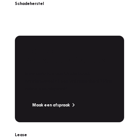
Schadeherstel
Plan een
Werkplaatsafspraak
Is uw auto toe aan Onderhoud,
Bandenwissel of een Vakantiecheck? Plan
online een afspraak!
Maak een afspraak
Lease