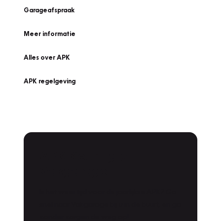
Garageafspraak
Meer informatie
Alles over APK
APK regelgeving
APK Keuring bij
Vakgarage!
Is het weer tijd voor de jaarlijkse APK? Ga
snel naar Vakgarage bij u in de buurt, en ga
zonder zorgen de weg op!