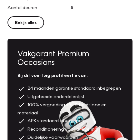
Aantal deuren
5
Bekijk alles
Vakgarant Premium
Occasions
Bij dit voertuig profiteert u van:
24 maanden garantie standaard inbegrepen
Uitgebreide onderdelenlijst.
100% vergoeding van arbeidsloon en
materiaal
APK standaard inbegrepen
Reconditionering voor aflevering
Duidelijke voorwaarden