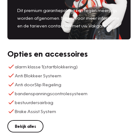
Dit premium garantiepakket kan tegen meerprijs
worden afgenomen. Neem voor meer informatie
en de tarieven contact op met uw Vakgarage.
Opties en accessoires
alarm klasse 1(startblokkering)
Anti Blokkeer Systeem
Anti doorSlip Regeling
bandenspanningscontrolesysteem
bestuurdersairbag
Brake Assist System
Bekijk alles