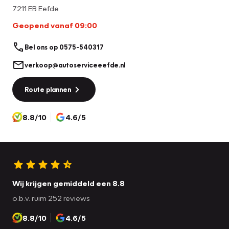
beïnvloeden.
7211 EB Eefde
Geopend vanaf 09:00
Bel ons op 0575-540317
verkoop@autoserviceeefde.nl
Route plannen
8.8/10
4.6/5
Wij krijgen gemiddeld een 8.8
o.b.v. ruim 252 reviews
8.8/10
4.6/5