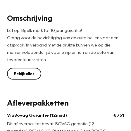
Omschrijving
Let op: Bij elk merk tot 10 jaar garantie!
Graag voor de bezichtiging van de auto bellen voor een
afspraak. In verband met de drukte kunnen we op die
manier voldoende tijd voor u inplannen en de auto van
tevoren klaarzetten.
De netto prijs bedraagt: €36.899,-. Voor de netto prijs
Bekijk alles
leveren wij de auto onder de volgende voorwaarden:
• Vloeistoffencontrole
• Wassen en stofzuigen
Afleverpakketten
• APK en Leges
Wilt u extra zekerheid? Kies dan voor de full service prijs,
ViaBovag Garantie (12mnd)
€ 751
deze bedraagt: €37.650,-. Als u hiervoor kiest, leveren wij
Dit afleverpakket bevat: BOVAG garantie (12
de auto af inclusief:
maanden); BOVAG 40-Puntencheck; Geen BOVAG