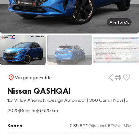
Alle foto's
Vakgarage Eefde
Nissan QASHQAI
1.3 MHEV Xtronic N-Design Automaat | 360 Cam. | Navi | Clima
2025
|
Benzine
|
6.625 km
Kopen
€ 35.899
Prijs is incl. BTW en BPM