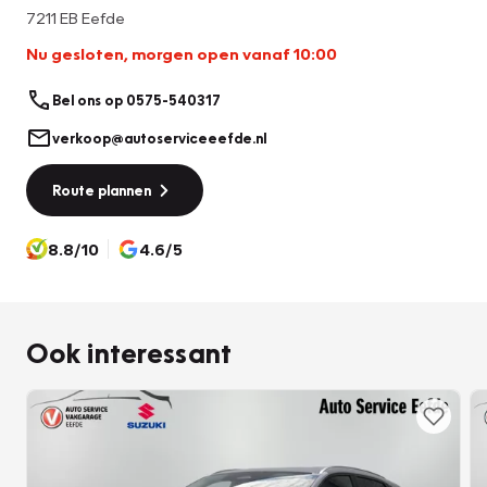
beïnvloeden.
7211 EB Eefde
Nu gesloten, morgen open vanaf 10:00
Bel ons op 0575-540317
verkoop@autoserviceeefde.nl
Route plannen
8.8/10
4.6/5
Ook interessant