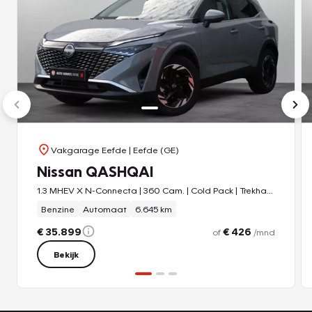
Vakgarage Eefde
| Eefde (GE)
Nissan QASHQAI
1.3 MHEV X N-Connecta | 360 Cam. | Cold Pack | Trekhaak
Benzine
Automaat
6.645 km
€ 35.899
€ 426
of
/mnd
Bekijk