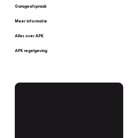
Garageafspraak
Meer informatie
Alles over APK
APK regelgeving
APK Keuring bij
Vakgarage!
Is het weer tijd voor de jaarlijkse APK? Ga
snel naar Vakgarage bij u in de buurt, en ga
zonder zorgen de weg op!