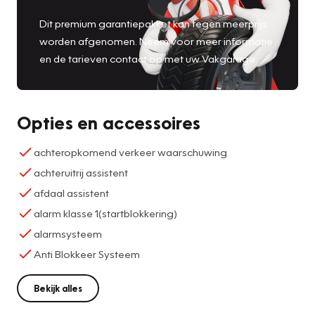
Dit premium garantiepakket kan tegen meerprijs
worden afgenomen. Neem voor meer informatie
en de tarieven contact op met uw Vakgarage.
Opties en accessoires
achteropkomend verkeer waarschuwing
achteruitrij assistent
afdaal assistent
alarm klasse 1(startblokkering)
alarmsysteem
Anti Blokkeer Systeem
Bekijk alles