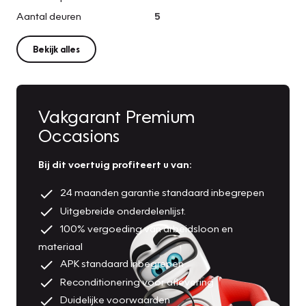
Aantal deuren
5
Bekijk alles
Vakgarant Premium
Occasions
Bij dit voertuig profiteert u van:
24 maanden garantie standaard inbegrepen
Uitgebreide onderdelenlijst.
100% vergoeding van arbeidsloon en
materiaal
APK standaard inbegrepen
Reconditionering voor aflevering
Duidelijke voorwaarden