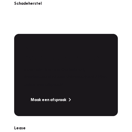
Schadeherstel
Plan een
Werkplaatsafspraak
Is uw auto toe aan Onderhoud,
Bandenwissel of een Vakantiecheck? Plan
online een afspraak!
Maak een afspraak
Lease