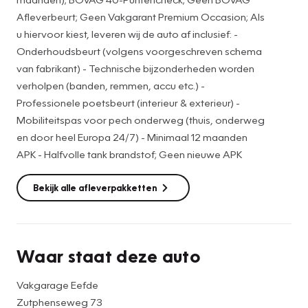
• Onderhoudsbeurt (volgens voorgeschreven schema van
Afleverbeurt; Geen Vakgarant Premium Occasion; Als
fabrikant)
u hiervoor kiest, leveren wij de auto af inclusief: -
• Technische bijzonderheden worden verholpen (banden,
Onderhoudsbeurt (volgens voorgeschreven schema
accu etc.)
van fabrikant) - Technische bijzonderheden worden
• Professionele poetsbeurt (interieur & exterieur)
verholpen (banden, remmen, accu etc.) -
• Mobiliteitspas voor pech onderweg (thuis, onderweg en
Professionele poetsbeurt (interieur & exterieur) -
door heel Europa 24/7)
Mobiliteitspas voor pech onderweg (thuis, onderweg
• Halfvolle tank brandstof
en door heel Europa 24/7) - Minimaal 12 maanden
* Nieuwe/gebruikte winterbandenset tegen meerprijs
APK - Halfvolle tank brandstof; Geen nieuwe APK
Graag voor de bezichtiging van de auto bellen voor een
Bekijk alle afleverpakketten
afspraak. In verband met de drukte kunnen we op die
manier voldoende tijd voor u inplannen en de auto van
tevoren klaarzetten.
Hoewel de informatie op onze website zo accuraat en
Waar staat deze auto
actueel mogelijk wordt weergegeven, kunnen er geen
rechten aan worden ontleend. Controleer daarom bij
Vakgarage Eefde
aankoop de zaken die uw beslissing zouden kunnen
Zutphenseweg 73