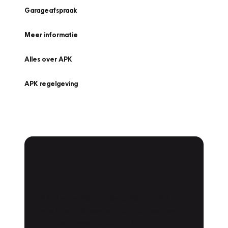
Garageafspraak
Meer informatie
Alles over APK
APK regelgeving
APK Keuring bij
Vakgarage!
Is het weer tijd voor de jaarlijkse APK? Ga
snel naar Vakgarage bij u in de buurt, en ga
zonder zorgen de weg op!