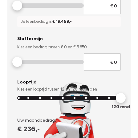
Je leenbedrag is
€ 19.499
,-
Slottermijn
Kies een bedrag tussen
€ 0
en
€ 5.850
Looptijd
Kies een looptijd tussen
12
en
120
maanden
120
mnd
Uw maandbedrag:
€ 236
,-