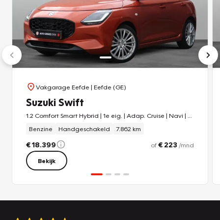
Vakgarage Eefde
| Eefde (GE)
Suzuki Swift
1.2 Comfort Smart Hybrid | 1e eig. | Adap. Cruise | Navi | Camer
Benzine
Handgeschakeld
7.862 km
€ 18.399
€ 223
of
/mnd
Bekijk