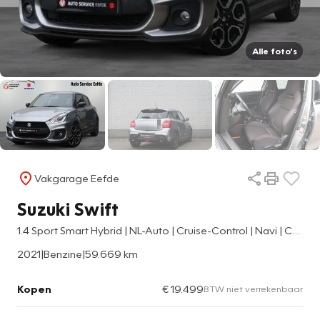
Alle foto's
Vakgarage Eefde
Suzuki Swift
1.4 Sport Smart Hybrid | NL-Auto | Cruise-Control | Navi | Camer
2021
|
Benzine
|
59.669 km
Kopen
€ 19.499
BTW niet verrekenbaar