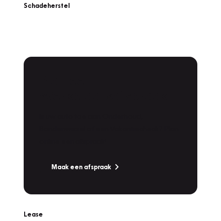
Schadeherstel
Plan een
Werkplaatsafspraak
Is uw auto toe aan Onderhoud,
Bandenwissel of een Vakantiecheck? Plan
online een afspraak!
Maak een afspraak
Lease