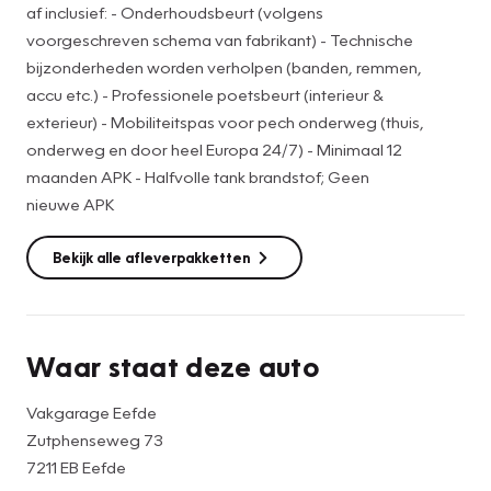
af inclusief: - Onderhoudsbeurt (volgens
• Technische bijzonderheden worden verholpen (banden,
voorgeschreven schema van fabrikant) - Technische
accu etc.)
bijzonderheden worden verholpen (banden, remmen,
• Professionele poetsbeurt (interieur & exterieur)
accu etc.) - Professionele poetsbeurt (interieur &
• Mobiliteitspas voor pech onderweg (thuis, onderweg en
exterieur) - Mobiliteitspas voor pech onderweg (thuis,
door heel Europa 24/7)
onderweg en door heel Europa 24/7) - Minimaal 12
• Halfvolle tank brandstof
maanden APK - Halfvolle tank brandstof; Geen
* Nieuwe/gebruikte winterbandenset tegen meerprijs
nieuwe APK
Graag voor de bezichtiging van de auto bellen voor een
Bekijk alle afleverpakketten
afspraak. In verband met de drukte kunnen we op die
manier voldoende tijd voor u inplannen en de auto van
tevoren klaarzetten.
Hoewel de informatie op onze website zo accuraat en
Waar staat deze auto
actueel mogelijk wordt weergegeven, kunnen er geen
rechten aan worden ontleend. Controleer daarom bij
Vakgarage Eefde
aankoop de zaken die uw beslissing zouden kunnen
Zutphenseweg 73
beïnvloeden.
7211 EB Eefde