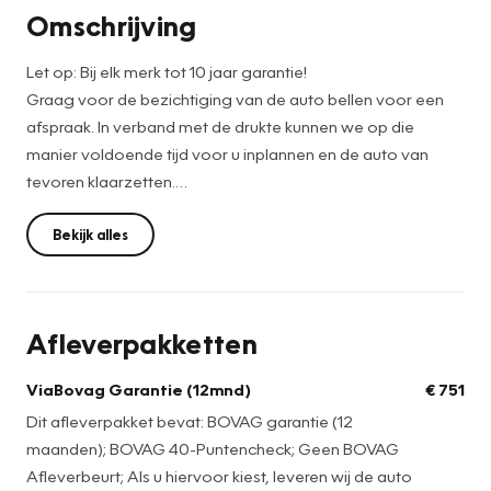
Omschrijving
Let op: Bij elk merk tot 10 jaar garantie!
Graag voor de bezichtiging van de auto bellen voor een
afspraak. In verband met de drukte kunnen we op die
manier voldoende tijd voor u inplannen en de auto van
tevoren klaarzetten.
De netto prijs bedraagt: €19.499,-. Voor de netto prijs
Bekijk alles
leveren wij de auto onder de volgende voorwaarden:
• Vloeistoffencontrole
• Wassen en stofzuigen
Afleverpakketten
• APK en Leges
Wilt u extra zekerheid? Kies dan voor de full service prijs,
ViaBovag Garantie (12mnd)
€ 751
deze bedraagt: €20.250,-. Als u hiervoor kiest, leveren wij
Dit afleverpakket bevat: BOVAG garantie (12
de auto af inclusief:
maanden); BOVAG 40-Puntencheck; Geen BOVAG
• Onderhoudsbeurt (volgens voorgeschreven schema van
Afleverbeurt; Als u hiervoor kiest, leveren wij de auto
fabrikant)