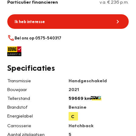
Particulier financieren
v.a. € 236 p.m.
Ik heb interesse
Bel ons op 0575-540317
Specificaties
Transmissie
Handgeschakeld
Bouwjaar
2021
Tellerstand
59669 km
Brandstof
Benzine
Energielabel
C
Carrosserie
Hatchback
Aantal zitplaatsen
5