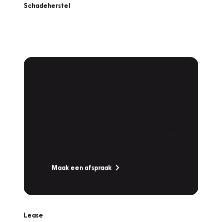
Schadeherstel
Plan een
Werkplaatsafspraak
Is uw auto toe aan Onderhoud,
Bandenwissel of een Vakantiecheck? Plan
online een afspraak!
Maak een afspraak
Lease