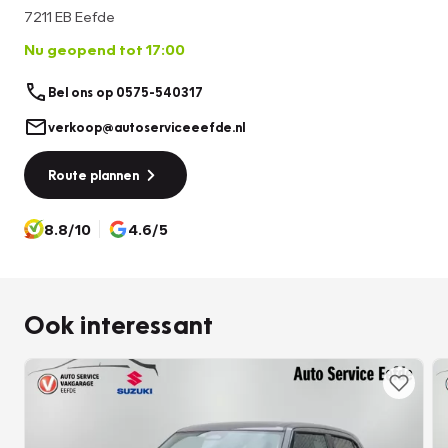
7211 EB Eefde
Nu geopend tot 17:00
Bel ons op 0575-540317
verkoop@autoserviceeefde.nl
Route plannen
8.8/10
4.6/5
Ook interessant