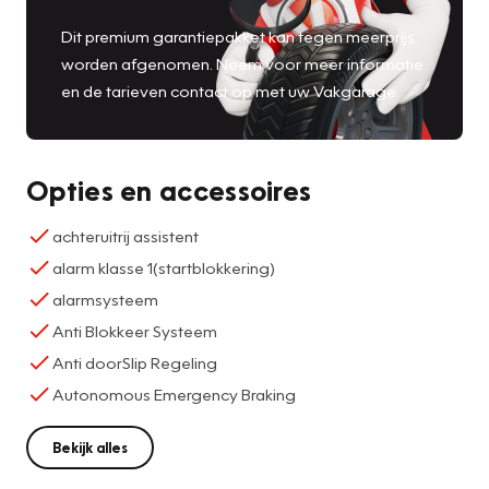
Dit premium garantiepakket kan tegen meerprijs
worden afgenomen. Neem voor meer informatie
en de tarieven contact op met uw Vakgarage.
Opties en accessoires
achteruitrij assistent
alarm klasse 1(startblokkering)
alarmsysteem
Anti Blokkeer Systeem
Anti doorSlip Regeling
Autonomous Emergency Braking
Bekijk alles