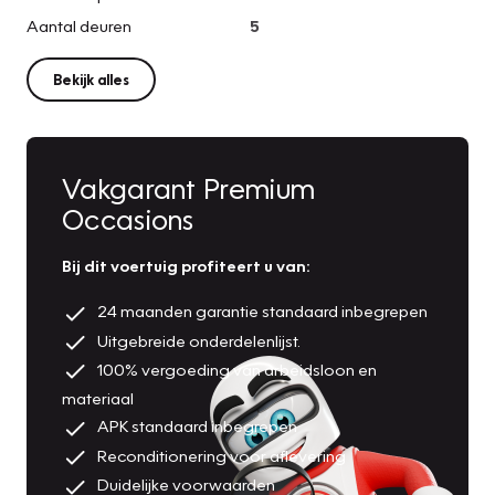
Aantal deuren
5
Bekijk alles
Vakgarant Premium
Occasions
Bij dit voertuig profiteert u van:
24 maanden garantie standaard inbegrepen
Uitgebreide onderdelenlijst.
100% vergoeding van arbeidsloon en
materiaal
APK standaard inbegrepen
Reconditionering voor aflevering
Duidelijke voorwaarden