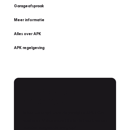
Garageafspraak
Meer informatie
Alles over APK
APK regelgeving
APK Keuring bij
Vakgarage!
Is het weer tijd voor de jaarlijkse APK? Ga
snel naar Vakgarage bij u in de buurt, en ga
zonder zorgen de weg op!