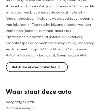
manier voldoende tijd voor u inplannen en de auto van
Afleverbeurt; Geen Vakgarant Premium Occasion; Als
tevoren klaarzetten.
u hiervoor kiest, leveren wij de auto af inclusief: -
Hoewel de informatie op onze website zo accuraat en
Onderhoudsbeurt (volgens voorgeschreven schema
actueel mogelijk wordt weergegeven, kunnen er geen
van fabrikant) - Technische bijzonderheden worden
rechten aan worden ontleend. Controleer daarom bij
verholpen (banden, remmen, accu etc.) -
aankoop de zaken die uw beslissing zouden kunnen
Professionele poetsbeurt (interieur & exterieur) -
beïnvloeden.
Mobiliteitspas voor pech onderweg (thuis, onderweg
en door heel Europa 24/7) - Minimaal 12 maanden
APK - Halfvolle tank brandstof; Geen nieuwe APK
Bekijk alle afleverpakketten
Waar staat deze auto
Vakgarage Eefde
Zutphenseweg 73