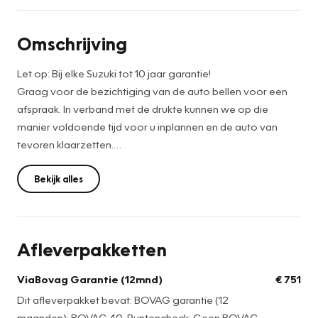
Omschrijving
Let op: Bij elke Suzuki tot 10 jaar garantie!
Graag voor de bezichtiging van de auto bellen voor een
afspraak. In verband met de drukte kunnen we op die
manier voldoende tijd voor u inplannen en de auto van
tevoren klaarzetten.
Nieuwe Suzuki Swift Style direct uit voorraad leverbaar
Bekijk alles
rijklaar.
Van € 26.799,- nu voor €23.500,- !
Prijs is exclusief eventuele accessoires en afleverpakket.
Afleverpakketten
Neem gerust contact met ons op voor meer informatie.
ViaBovag Garantie (12mnd)
€ 751
Graag voor de bezichtiging van de auto bellen voor een
Dit afleverpakket bevat: BOVAG garantie (12
afspraak. In verband met de drukte kunnen we op die
maanden); BOVAG 40-Puntencheck; Geen BOVAG