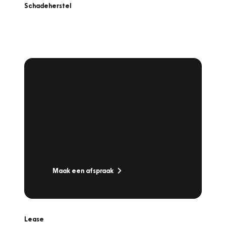
Schadeherstel
Plan een
Werkplaatsafspraak
Is uw auto toe aan Onderhoud,
Bandenwissel of een Vakantiecheck? Plan
online een afspraak!
Maak een afspraak
Lease