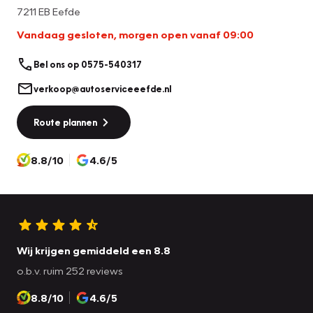
beïnvloeden.
7211 EB Eefde
Vandaag gesloten, morgen open vanaf 09:00
Bel ons op 0575-540317
verkoop@autoserviceeefde.nl
Route plannen
8.8/10
4.6/5
Wij krijgen gemiddeld een 8.8
o.b.v. ruim 252 reviews
8.8/10
4.6/5