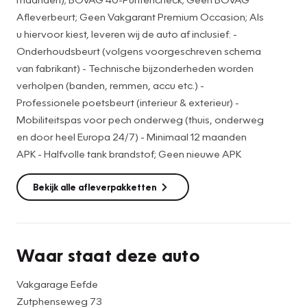
• Onderhoudsbeurt (volgens voorgeschreven schema van
Afleverbeurt; Geen Vakgarant Premium Occasion; Als
fabrikant)
u hiervoor kiest, leveren wij de auto af inclusief: -
• Technische bijzonderheden worden verholpen (banden,
Onderhoudsbeurt (volgens voorgeschreven schema
accu etc.)
van fabrikant) - Technische bijzonderheden worden
• Professionele poetsbeurt (interieur & exterieur)
verholpen (banden, remmen, accu etc.) -
• Mobiliteitspas voor pech onderweg (thuis, onderweg en
Professionele poetsbeurt (interieur & exterieur) -
door heel Europa 24/7)
Mobiliteitspas voor pech onderweg (thuis, onderweg
• Halfvolle tank brandstof
en door heel Europa 24/7) - Minimaal 12 maanden
* Nieuwe/gebruikte winterbandenset tegen meerprijs
APK - Halfvolle tank brandstof; Geen nieuwe APK
Graag voor de bezichtiging van de auto bellen voor een
Bekijk alle afleverpakketten
afspraak. In verband met de drukte kunnen we op die
manier voldoende tijd voor u inplannen en de auto van
tevoren klaarzetten.
Hoewel de informatie op onze website zo accuraat en
Waar staat deze auto
actueel mogelijk wordt weergegeven, kunnen er geen
rechten aan worden ontleend. Controleer daarom bij
Vakgarage Eefde
aankoop de zaken die uw beslissing zouden kunnen
Zutphenseweg 73