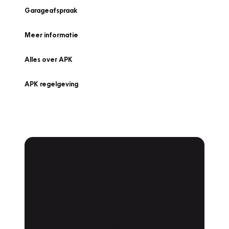
Garageafspraak
Meer informatie
Alles over APK
APK regelgeving
APK Keuring bij
Vakgarage!
Is het weer tijd voor de jaarlijkse APK? Ga
snel naar Vakgarage bij u in de buurt, en ga
zonder zorgen de weg op!