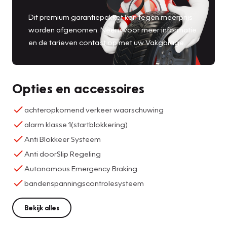
Dit premium garantiepakket kan tegen meerprijs
worden afgenomen. Neem voor meer informatie
en de tarieven contact op met uw Vakgarage.
Opties en accessoires
achteropkomend verkeer waarschuwing
alarm klasse 1(startblokkering)
Anti Blokkeer Systeem
Anti doorSlip Regeling
Autonomous Emergency Braking
bandenspanningscontrolesysteem
Bekijk alles