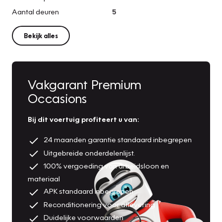
Aantal deuren
5
Bekijk alles
Vakgarant Premium
Occasions
Bij dit voertuig profiteert u van:
24 maanden garantie standaard inbegrepen
Uitgebreide onderdelenlijst.
100% vergoeding van arbeidsloon en
materiaal
APK standaard inbegrepen
Reconditionering voor aflevering
Duidelijke voorwaarden