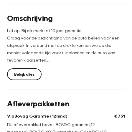
Omschrijving
Let op: Bij elk merk tot 10 jaar garantie!
Graag voor de bezichtiging van de auto bellen voor een
afspraak. In verband met de drukte kunnen we op die
manier voldoende tijd voor u inplannen en de auto van
tevoren klaarzetten.
De netto prijs bedraagt: €17.899,-. Voor de netto prijs
Bekijk alles
leveren wij de auto onder de volgende voorwaarden:
• Vloeistoffencontrole
• Wassen en stofzuigen
Afleverpakketten
• APK en Leges
Wilt u extra zekerheid? Kies dan voor de full service prijs,
ViaBovag Garantie (12mnd)
€ 751
deze bedraagt: €18.650,-. Als u hiervoor kiest, leveren wij
Dit afleverpakket bevat: BOVAG garantie (12
de auto af inclusief:
maanden); BOVAG 40-Puntencheck; Geen BOVAG