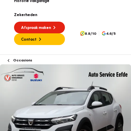
Historie vakgarage
Zekerheden
Afspraak maken
8.8/10
4.6/5
Contact
Occasions