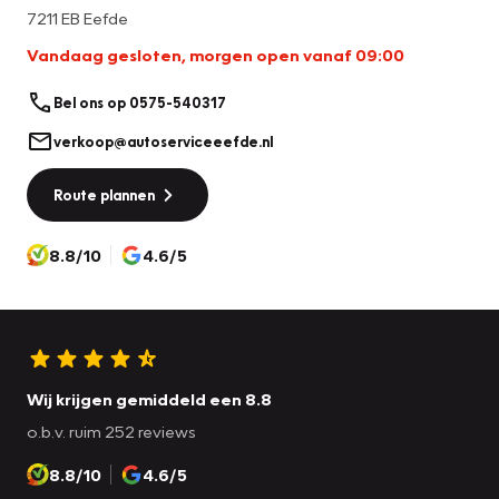
beïnvloeden.
7211 EB Eefde
Vandaag gesloten, morgen open vanaf 09:00
Bel ons op 0575-540317
verkoop@autoserviceeefde.nl
Route plannen
8.8/10
4.6/5
Wij krijgen gemiddeld een 8.8
o.b.v. ruim 252 reviews
8.8/10
4.6/5