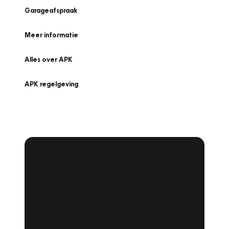
Garageafspraak
Meer informatie
Alles over APK
APK regelgeving
APK Keuring bij
Vakgarage!
Is het weer tijd voor de jaarlijkse APK? Ga
snel naar Vakgarage bij u in de buurt, en ga
zonder zorgen de weg op!