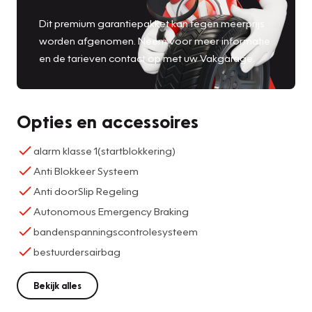
Dit premium garantiepakket kan tegen meerprijs
worden afgenomen. Neem voor meer informatie
en de tarieven contact op met uw Vakgarage.
Opties en accessoires
alarm klasse 1(startblokkering)
Anti Blokkeer Systeem
Anti doorSlip Regeling
Autonomous Emergency Braking
bandenspanningscontrolesysteem
bestuurdersairbag
Bekijk alles