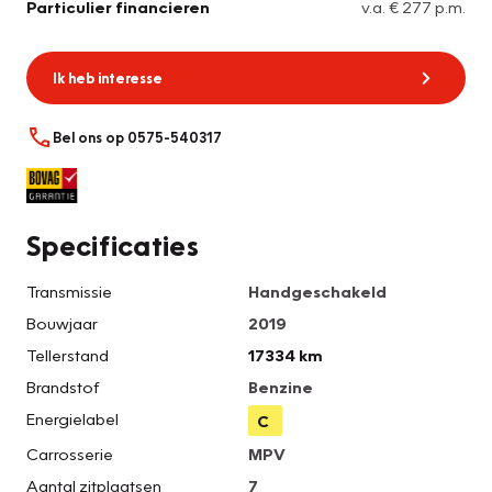
Particulier financieren
v.a. € 277 p.m.
Ik heb interesse
Bel ons op 0575-540317
Specificaties
Transmissie
Handgeschakeld
Bouwjaar
2019
Tellerstand
17334 km
Brandstof
Benzine
Energielabel
C
Carrosserie
MPV
Aantal zitplaatsen
7