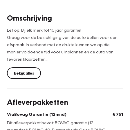
Omschrijving
Let op: Bij elk merk tot 10 jaar garantie!
Graag voor de bezichtiging van de auto bellen voor een
afspraak. In verband met de drukte kunnen we op die
manier voldoende tijd voor u inplannen en de auto van
tevoren klaarzetten.
De netto prijs bedraagt: €22.899,-. Voor de netto prijs
Bekijk alles
leveren wij de auto onder de volgende voorwaarden:
• Vloeistoffencontrole
• Wassen en stofzuigen
Afleverpakketten
• APK en Leges
Wilt u extra zekerheid? Kies dan voor de full service prijs,
ViaBovag Garantie (12mnd)
€ 751
deze bedraagt: €23.650,-. Als u hiervoor kiest, leveren wij
Dit afleverpakket bevat: BOVAG garantie (12
de auto af inclusief:
maanden); BOVAG 40-Puntencheck; Geen BOVAG