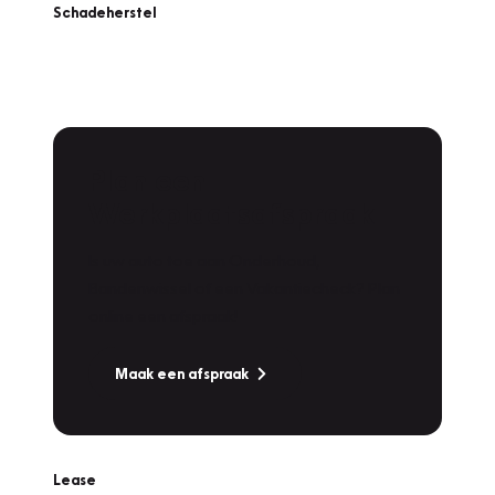
Schadeherstel
Plan een
Werkplaatsafspraak
Is uw auto toe aan Onderhoud,
Bandenwissel of een Vakantiecheck? Plan
online een afspraak!
Maak een afspraak
Lease