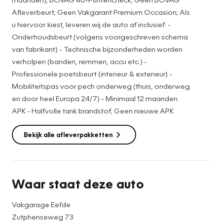
• Onderhoudsbeurt (volgens voorgeschreven schema van
Afleverbeurt; Geen Vakgarant Premium Occasion; Als
fabrikant)
u hiervoor kiest, leveren wij de auto af inclusief: -
• Technische bijzonderheden worden verholpen (banden,
Onderhoudsbeurt (volgens voorgeschreven schema
accu etc.)
van fabrikant) - Technische bijzonderheden worden
• Professionele poetsbeurt (interieur & exterieur)
verholpen (banden, remmen, accu etc.) -
• Mobiliteitspas voor pech onderweg (thuis, onderweg en
Professionele poetsbeurt (interieur & exterieur) -
door heel Europa 24/7)
Mobiliteitspas voor pech onderweg (thuis, onderweg
• Halfvolle tank brandstof
en door heel Europa 24/7) - Minimaal 12 maanden
* Nieuwe/gebruikte winterbandenset tegen meerprijs
APK - Halfvolle tank brandstof; Geen nieuwe APK
Graag voor de bezichtiging van de auto bellen voor een
Bekijk alle afleverpakketten
afspraak. In verband met de drukte kunnen we op die
manier voldoende tijd voor u inplannen en de auto van
tevoren klaarzetten.
Hoewel de informatie op onze website zo accuraat en
Waar staat deze auto
actueel mogelijk wordt weergegeven, kunnen er geen
rechten aan worden ontleend. Controleer daarom bij
Vakgarage Eefde
aankoop de zaken die uw beslissing zouden kunnen
Zutphenseweg 73