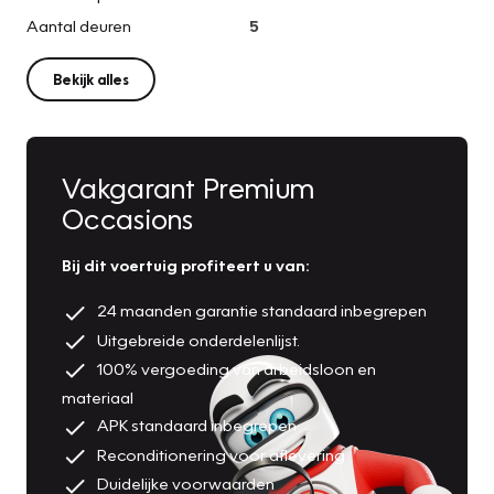
Aantal deuren
5
Bekijk alles
Vakgarant Premium
Occasions
Bij dit voertuig profiteert u van:
24 maanden garantie standaard inbegrepen
Uitgebreide onderdelenlijst.
100% vergoeding van arbeidsloon en
materiaal
APK standaard inbegrepen
Reconditionering voor aflevering
Duidelijke voorwaarden