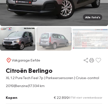
Alle foto's
Vakgarage Eefde
Citroën Berlingo
XL 1.2 PureTech Feel 7p | Parkeersensoren | Cruise-control
2019
|
Benzine
|
17.334 km
Kopen
€ 22.899
BTW niet verrekenbaar