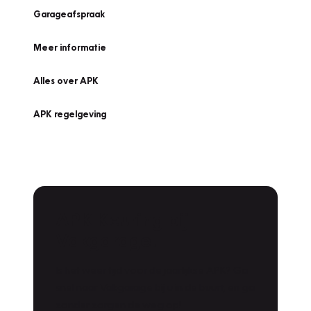
Garageafspraak
Meer informatie
Alles over APK
APK regelgeving
APK Keuring bij
Vakgarage!
Is het weer tijd voor de jaarlijkse APK? Ga
snel naar Vakgarage bij u in de buurt, en ga
zonder zorgen de weg op!