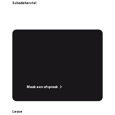
Schadeherstel
Plan een
Werkplaatsafspraak
Is uw auto toe aan Onderhoud,
Bandenwissel of een Vakantiecheck? Plan
online een afspraak!
Maak een afspraak
Lease