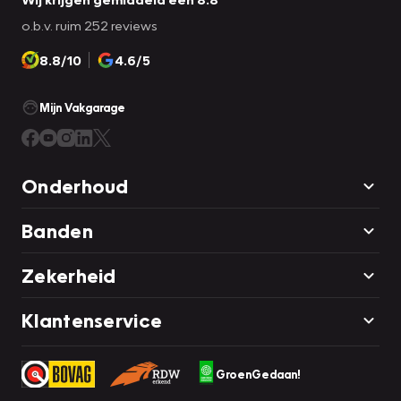
o.b.v. ruim 252 reviews
8.8/10
4.6/5
Mijn Vakgarage
Onderhoud
Banden
Zekerheid
Klantenservice
GroenGedaan!