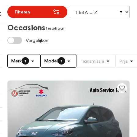
Filteren
Occasions
1 resultaat
Vergelijken
Merk
Model
Transmissie
Prijs
1
1