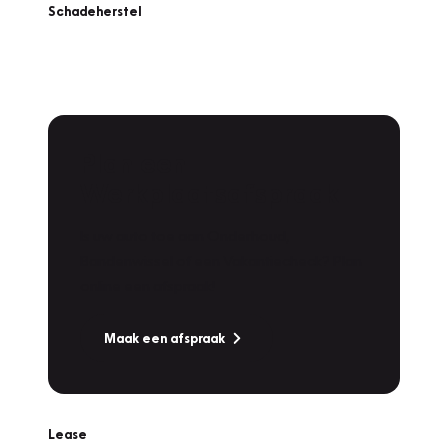
Schadeherstel
Plan een
Werkplaatsafspraak
Is uw auto toe aan Onderhoud,
Bandenwissel of een Vakantiecheck? Plan
online een afspraak!
Maak een afspraak
Lease