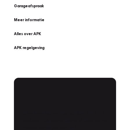
Garageafspraak
Meer informatie
Alles over APK
APK regelgeving
APK Keuring bij
Vakgarage!
Is het weer tijd voor de jaarlijkse APK? Ga
snel naar Vakgarage bij u in de buurt, en ga
zonder zorgen de weg op!