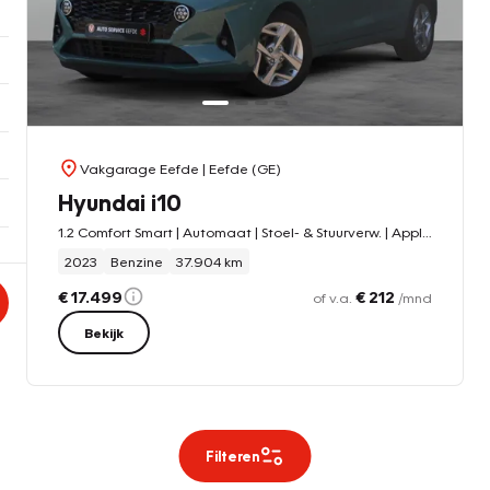
Vakgarage Eefde
| Eefde (GE)
Hyundai i10
1.2 Comfort Smart | Automaat | Stoel- & Stuurverw. | Apple Carpl
2023
Benzine
37.904 km
€ 17.499
€ 212
of v.a.
/mnd
Bekijk
Filteren