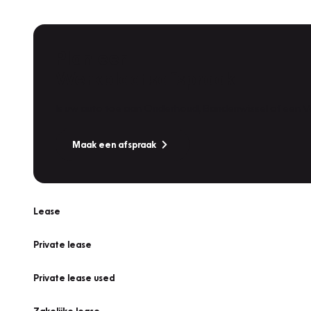
Plan een
Werkplaatsafspraak
Is uw auto toe aan Onderhoud, Bandenwissel of een Va
Maak een afspraak
Lease
Private lease
Private lease used