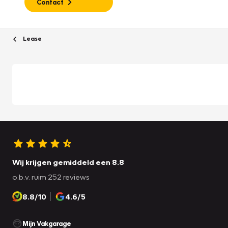
Contact
Lease
Wij krijgen gemiddeld een 8.8
o.b.v. ruim 252 reviews
8.8/10
4.6/5
Mijn Vakgarage