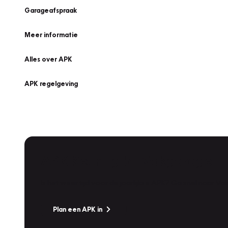
Garageafspraak
Meer informatie
Alles over APK
APK regelgeving
APK Keuring bij Vakgarage!
Is het weer tijd voor de jaarlijkse APK? Ga snel naar V
Plan een APK in