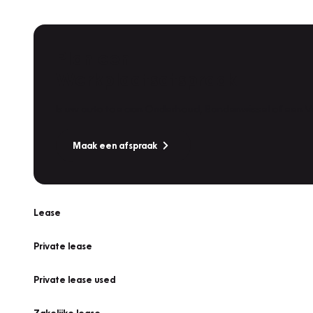
Plan een
Werkplaatsafspraak
Is uw auto toe aan Onderhoud, Bandenwissel of een Va
Maak een afspraak
Lease
Private lease
Private lease used