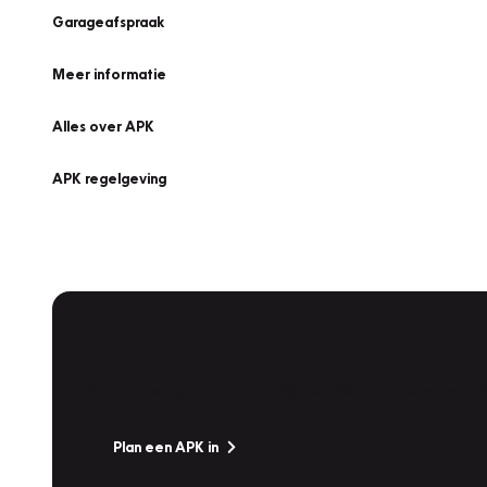
Garageafspraak
Meer informatie
Alles over APK
APK regelgeving
APK Keuring bij Vakgarage!
Is het weer tijd voor de jaarlijkse APK? Ga snel naar V
Plan een APK in