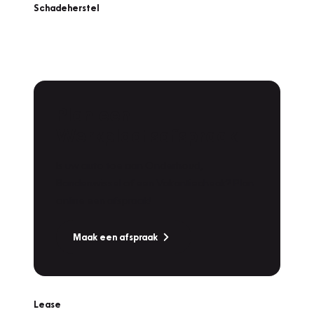
Schadeherstel
Plan een
Werkplaatsafspraak
Is uw auto toe aan Onderhoud,
Bandenwissel of een Vakantiecheck? Plan
online een afspraak!
Maak een afspraak
Lease