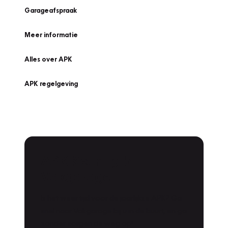
Garageafspraak
Meer informatie
Alles over APK
APK regelgeving
APK Keuring bij
Vakgarage!
Is het weer tijd voor de jaarlijkse APK? Ga
snel naar Vakgarage bij u in de buurt, en ga
zonder zorgen de weg op!