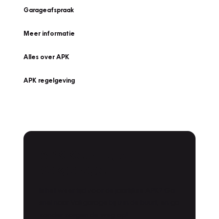
Garageafspraak
Meer informatie
Alles over APK
APK regelgeving
APK Keuring bij
Vakgarage!
Is het weer tijd voor de jaarlijkse APK? Ga
snel naar Vakgarage bij u in de buurt, en ga
zonder zorgen de weg op!