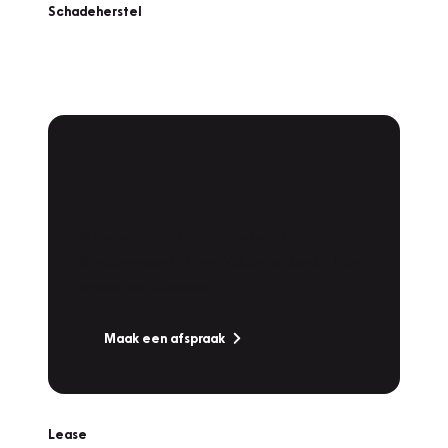
Schadeherstel
Plan een
Werkplaatsafspraak
Is uw auto toe aan Onderhoud,
Bandenwissel of een Vakantiecheck? Plan
online een afspraak!
Maak een afspraak
Lease